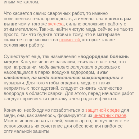
иным металлом.
Что касается самих сварочных работ, то именно
повышенная теплопроводность, а именно, она
в шесть раз
выше
чем у того же
железа
, сильно осложняют работу с
этим металлом. Так же, найти чистую медь сейчас не так-то
просто, так что будьте готовы к тому, что в материале
окажется еще множество
примесей
, которые так же
осложняют работу.
Существует еще, так называемая «
водородная болезнь
меди
». Как уже ясно из названия, связана она с тем, что
при нагревании,
медь активно вступает в реакцию
с
находящимся в парах воздуха водородом, и
как
следствие, на меди появляются микротрещины
и
пузырьки. Для того чтобы оградить медь от таких
неприятных последствий, следует снизить количество
водорода в области сварки. Для этого, перед началом работ
следует произвести прокалку электродов и флюсов.
Конечно, необходимо позаботиться о
защитной среде
для
меди, она, как завелось, формируется из
инертных газов
.
Можно использовать гелий, можно аргон, но лучше все же
использовать их сочетание для обеспечения наиболее
оптимальной защиты.