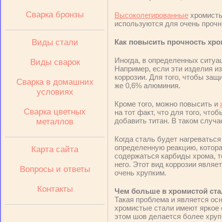
Сварка бронзы
Высоколегированные
хромисты
используются для очень прочны
Виды стали
Как повысить прочность хр
Иногда, в определенных ситуа
Виды сварок
Например, если эти изделия из
коррозии. Для того, чтобы защ
Сварка в домашних
же 0,6% алюминия.
условиях
Кроме того, можно повысить и
Сварка цветных
на тот факт, что для того, чт
добавить титан. В таком случа
металлов
Когда сталь будет нагреваться
определенную реакцию, котора
Карта сайта
содержаться карбиды хрома, то
него. Этот вид коррозии являе
Вопросы и ответы
очень хрупким.
Контакты
Чем больше в хромистой ст
Такая проблема и является осн
хромистые стали имеют яркое 
этом шов делается более хруп