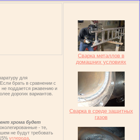
Сварка металлов в
домашних условиях
паратуру для
Если брать в сравнении с
, не поддается ржавению и
более дорогих вариантов.
Сварка в среде защитных
газов
цент хрома будет
околегированные - те,
йшем не будут требовать
,15%
углерода
.