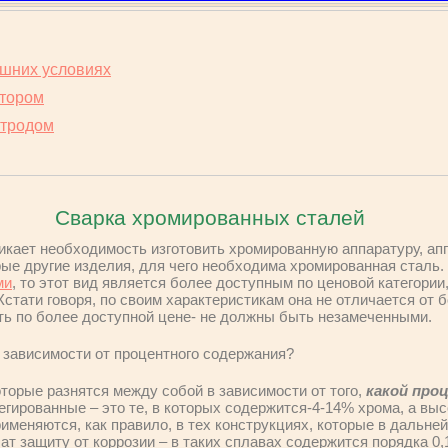
ашних условиях
тором
ктродом
Сварка хромированных сталей
икает необходимость изготовить хромированную аппаратуру, ап
ые другие изделия, для чего необходима хромированная сталь. 
ми
, то этот вид является более доступным по ценовой категории
Кстати говоря, по своим характеристикам она не отличается от 
ть по более доступной цене- не должны быть незамеченными.
в зависимости от процентного содержания?
оторые разнятся между собой в зависимости от того,
какой про
егированные – это те, в которых содержится-4-14% хрома, а выс
именяются, как правило, в тех конструкциях, которые в дальне
ат защиту от коррозии – в таких сплавах содержится порядка 0