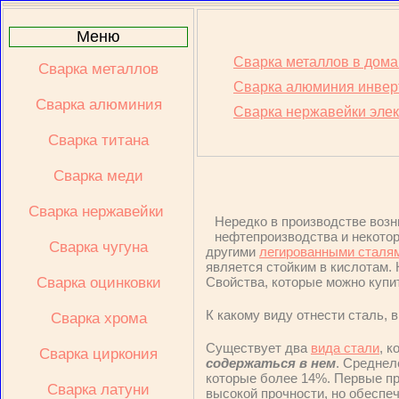
Меню
Сварка металлов в дом
Сварка металлов
Сварка алюминия инвер
Сварка алюминия
Сварка нержавейки эле
Сварка титана
Сварка меди
Сварка нержавейки 
Нередко в производстве возн
нефтепроизводства и некотор
Сварка чугуна
другими
легированными сталя
является стойким в кислотам. 
Сварка оцинковки
Свойства, которые можно купи
К какому виду отнести сталь, 
Сварка хрома
Существует два
вида стали
, к
Сварка циркония
содержаться в нем
. Среднел
которые более 14%. Первые пр
Сварка латуни
высокой прочности, но обеспеч