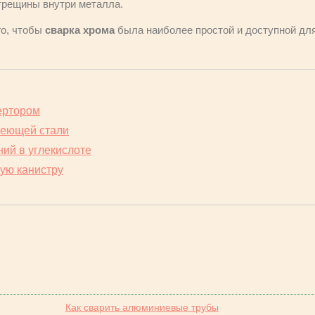
 трещины внутри металла.
го, чтобы
сварка хрома
была наиболее простой и доступной дл
ертором
веющей стали
ий в углекислоте
ую канистру
Как сварить алюминиевые трубы