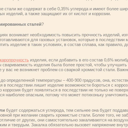
е стали же содержат в себе 0,35% углерода и имеют более широ
х изделий, а также защищают их от кислот и коррозии.
омированных сталей
?
циях возникает необходимость повысить прочность изделий, изг
готавливаются для газовых установок, которые в последствии м
итить изделие в таких условиях, в состав сплава, как правило,
жаропрочность
изделия, если добавить в его состав 0,6% молиб
обы свариваемость изделия была более простой, чтобы улучшить 
е у вас не возникнет проблем со сваркой хромистой стали. Важн
 до определенной температуры – 400-900 градусов, она, естест
я в последствии лишит изделие возможности бороться с корроз
 коррозия будет появляться в последствии не только не поверх
тся наиболее опасным, потому что может потихоньку уничтожить
али
будет содержаться углерода, тем сильнее она будет поддав
овной при желании сварить хромистые стали. Более того, не заб
отличие от других, они самостоятельно закаливаются на воздух
ким и твердым. Закалка обязательно вызовет напряжение внутр