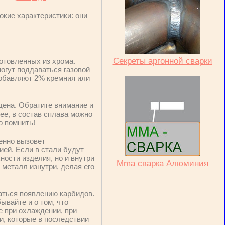
кие характеристики: они
Секреты аргонной сварки
отовленных из хрома.
огут поддаваться газовой
 добавляют 2% кремния или
дена. Обратите внимание и
ее, в состав сплава можно
о помнить!
венно вызовет
ией. Если в стали будут
ности изделия, но и внутри
Mma сварка Алюминия
 металл изнутри, делая его
аться появлению карбидов.
ывайте и о том, что
е при охлаждении, при
и, которые в последствии