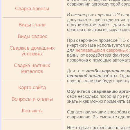
сваривании аргонодуговой свар
Сварка бронзы
В некоторых случаях TIG сва
допускается при соединении т
Виды стали
полуавтоматическое – для запо
сочетая при этом высокую скор
Виды сварок
При сварочном процессе TIG с
инертного газа используется а
Сварка в домашних
для
неплавящихся сварочных 
условиях
ванны от воздействия факторо
проволока с помощью автомати
Сварка цветных
Для того
чтобы научиться к
металлов
неплохой опыт
работы. Одна
случае, если они будут присл
Карта сайта
Обучиться свариванию аргон
себе несколько пособий по изу
Вопросы и ответы
знать и как можно применять с
Контакты
Однако наилучшим способом об
сваривание, Вы сможете сдела
Некоторые профессиональные с