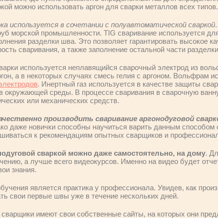
кой можно использовать аргон для сварки металлов всех типов.
рка используется в сочетании с полуавтоматической сваркой
руб морской промышленности. TIG сваривание используется для
лнения разделки шва. Это позволяет гарантировать высокое ка
ость сваривания, а также заполнение остальной части разделки
варки используется неплавящийся сварочный электрод из воль
ргон, а в некоторых случаях смесь гелия с аргоном. Вольфрам и
электродов
. Инертный газ используется в качестве защиты свар
в окружающей среды. В процессе сваривания в сварочную ванн
ческих или механических средств.
ачественно производить сваривание аргонодуговой сварк
ко даже новички способны научиться варить данным способом 
ушиваться к рекомендациям опытных сварщиков и профессионал
одуговой сваркой можно даже самостоятельно, на дому
. Д
чению, а лучше всего видеокурсов. Именно на видео будет отче
вои знания.
учения является практика у профессионала. Увидев, как произ
ть свои первые швы уже в течение нескольких дней.
варщики имеют свои собственные сайты, на которых они предл