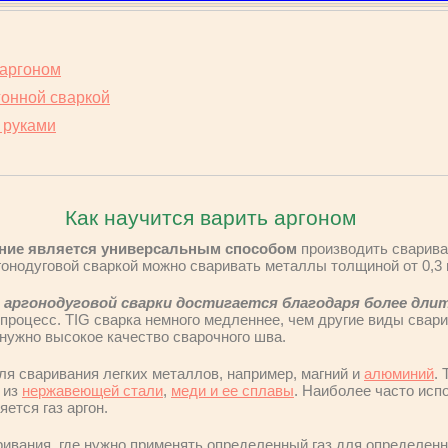
 аргоном
гонной сваркой
 руками
Как научится варить аргоном
ание является универсальным способом
производить сварива
гонодуговой сваркой можно сваривать металлы толщиной от 0,3
 аргонодуговой сварки достигается благодаря более дли
 процесс. TIG сварка немного медленнее, чем другие виды свари
 нужно высокое качество сварочного шва.
ля сваривания легких металлов, например, магний и
алюминий
.
 из
нержавеющей стали
,
меди и ее сплавы
. Наиболее часто исп
ется газ аргон.
ривания, где нужно применять определенный газ для определенн