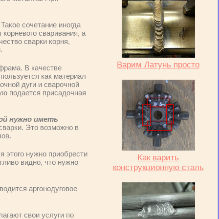
. Такое сочетание иногда
 корневого сваривания, а
чество сварки корня,
.
Варим Латунь просто
фрама. В качестве
спользуется как материал
очной дуги и сварочной
ую подается присадочная
ой нужно иметь
сварки. Это возможно в
ов.
ля этого нужно приобрести
Как варить
тливо видно, что нужно
конструкционную сталь
водится аргонодуговое
агают свои услуги по