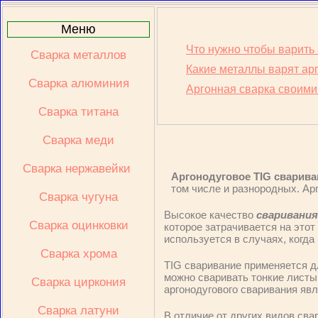
Меню
Что нужно чтобы варить
Сварка металлов
Какие металлы варят ар
Сварка алюминия
Аргонная сварка своими
Сварка титана
Сварка меди
Сварка нержавейки 
Аргонодуговое TIG сварив
том числе и разнородных. Ар
Сварка чугуна
Высокое качество
сваривания
Сварка оцинковки
которое затрачивается на этот
используется в случаях, когда
Сварка хрома
TIG сваривание применяется д
можно сваривать тонкие листы
Сварка циркония
аргонодугового сваривания явля
Сварка латуни
В отличие от других видов сва