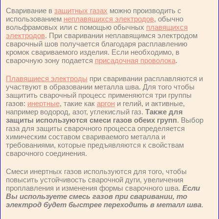
Сваривание в
защитных газах
можно производить с
использованием
неплавящихся электродов
, обычно
вольфрамовых или с помощью обычных
плавящихся
электродов
. При сваривании неплавящимся электродом
сварочный шов получается благодаря расплавлению
кромок свариваемого изделия. Если необходимо, в
сварочную зону подается
присадочная проволока
.
Плавящиеся электроды
при сваривании расплавляются и
участвуют в образовании металла шва. Для того чтобы
защитить сварочный процесс применяются три группы
газов:
инертные
, такие как
аргон
и гелий, и активные,
например водород, азот, углекислый газ.
Также для
защиты используются смеси газов обеих групп
. Выбор
газа для защиты сварочного процесса определяется
химическим составом свариваемого металла и
требованиями, которые предъявляются к свойствам
сварочного соединения.
Смеси инертных газов используются для того, чтобы
повысить устойчивость сварочной дуги, увеличения
проплавления и изменения формы сварочного шва.
Если
Вы используете смесь газов при сваривании, то
электрод будет быстрее переходить в металл шва
.