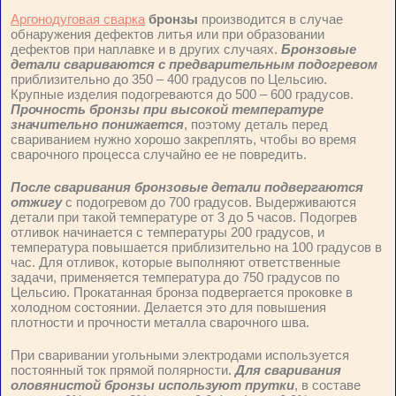
Аргонодуговая сварка
бронзы
производится в случае
обнаружения дефектов литья или при образовании
дефектов при наплавке и в других случаях.
Бронзовые
детали свариваются с предварительным подогревом
приблизительно до 350 – 400 градусов по Цельсию.
Крупные изделия подогреваются до 500 – 600 градусов.
Прочность бронзы при высокой температуре
значительно понижается
, поэтому деталь перед
свариванием нужно хорошо закреплять, чтобы во время
сварочного процесса случайно ее не повредить.
После сваривания бронзовые детали подвергаются
отжигу
с подогревом до 700 градусов. Выдерживаются
детали при такой температуре от 3 до 5 часов. Подогрев
отливок начинается с температуры 200 градусов, и
температура повышается приблизительно на 100 градусов в
час. Для отливок, которые выполняют ответственные
задачи, применяется температура до 750 градусов по
Цельсию. Прокатанная бронза подвергается проковке в
холодном состоянии. Делается это для повышения
плотности и прочности металла сварочного шва.
При сваривании угольными электродами используется
постоянный ток прямой полярности.
Для сваривания
оловянистой бронзы используют прутки
, в составе