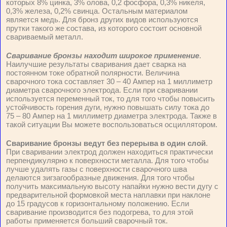
которых 8% цинка, 3% олова, 0,2 фосфора, 0,3% никеля,
0,3% железа, 0,2% свинца. Остальным материалом
является медь. Для бронз других видов используются
прутки такого же состава, из которого состоит основной
свариваемый металл.
Сваривание бронзы находит широкое применение
.
Наилучшие результаты сваривания дает сварка на
постоянном токе обратной полярности. Величина
сварочного тока составляет 30 – 40 Ампер на 1 миллиметр
диаметра сварочного электрода. Если при сваривании
используется переменный ток, то для того чтобы повысить
устойчивость горения дуги, нужно повышать силу тока до
75 – 80 Ампер на 1 миллиметр диаметра электрода. Также в
такой ситуации Вы можете воспользоваться осциллятором.
Сваривание бронзы ведут без перерыва в один слой
.
При сваривании электрод должен находиться практически
перпендикулярно к поверхности металла. Для того чтобы
лучше удалять газы с поверхности сварочного шва
делаются зигзагообразные движения. Для того чтобы
получить максимальную высоту напайки нужно вести дугу с
предварительной формовкой места наплавки при наклоне
до 15 градусов к горизонтальному положению. Если
сваривание производится без подогрева, то для этой
работы применяется больший сварочный ток.