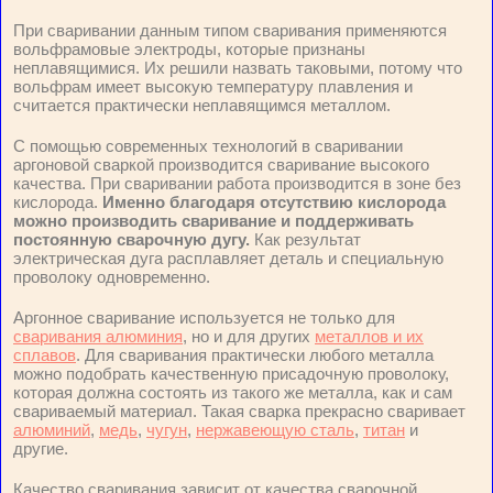
При сваривании данным типом сваривания применяются
вольфрамовые электроды, которые признаны
неплавящимися. Их решили назвать таковыми, потому что
вольфрам имеет высокую температуру плавления и
считается практически неплавящимся металлом.
С помощью современных технологий в сваривании
аргоновой сваркой производится сваривание высокого
качества. При сваривании работа производится в зоне без
кислорода.
Именно благодаря отсутствию кислорода
можно производить сваривание и поддерживать
постоянную сварочную дугу.
Как результат
электрическая дуга расплавляет деталь и специальную
проволоку одновременно.
Аргонное сваривание используется не только для
сваривания алюминия
, но и для других
металлов и их
сплавов
. Для сваривания практически любого металла
можно подобрать качественную присадочную проволоку,
которая должна состоять из такого же металла, как и сам
свариваемый материал. Такая сварка прекрасно сваривает
алюминий
,
медь
,
чугун
,
нержавеющую сталь
,
титан
и
другие.
Качество сваривания зависит от качества сварочной