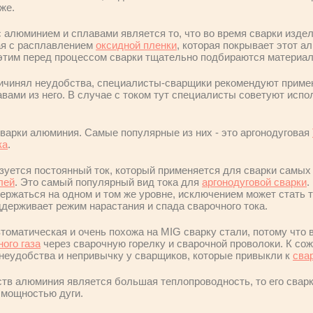
же.
алюминием и сплавами является то, что во время сварки издел
ая с расплавлением
оксидной пленки
, которая покрывает этот а
с этим перед процессом сварки тщательно подбираются материа
ричинял неудобства, специалисты-сварщики рекомендуют прим
вами из него. В случае с током тут специалисты советуют испо
варки алюминия. Самые популярные из них - это аргонодуговая
ка
.
ьзуется постоянный ток, который применяется для сварки самых
лей
. Это самый популярный вид тока для
аргонодуговой сварки
.
ержаться на одном и том же уровне, исключением может стать т
оддерживает режим нарастания и спада сварочного тока.
томатическая и очень похожа на MIG сварку стали, потому что 
ого газа
через сварочную горелку и сварочной проволоки. К со
неудобства и непривычку у сварщиков, которые привыкли к
сва
ств алюминия является большая теплопроводность, то его сварк
 мощностью дуги.