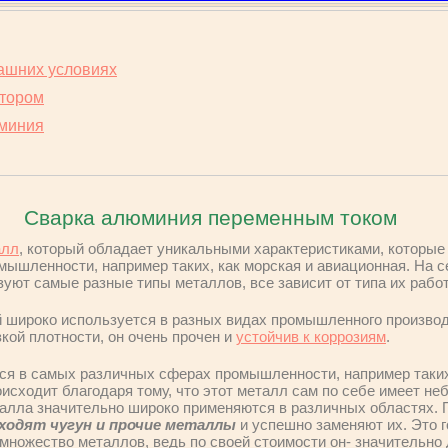
ашних условиях
тором
юминия
Сварка алюминия переменным током
алл
, который обладает уникальными характеристиками, которые
омышленности, например таких, как морская и авиационная. На 
ют самые разные типы металлов, все зависит от типа их рабо
й широко используется в разных видах промышленного производ
кой плотности, он очень прочен и
устойчив к коррозиям
.
я в самых различных сферах промышленности, например таких,
исходит благодаря тому, что этот металл сам по себе имеет не
еталла значительно широко применяются в различных областях.
ходят чугун и прочие металлы
и успешно заменяют их. Это г
множество металлов, ведь по своей стоимости он- значительно 