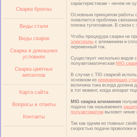
характеристикам – ничем не ху
Сварка бронзы
Основным принципом работы с 
появляется проблема связанн
пленка тугоплавкая. В связи 
Виды стали
Чтобы процедура сварки не п
Виды сварок
электроды
с алюминием и спла
переменный ток.
Сварка в домашних
условиях
Существует несколько видов с
полуавтоматическая
MIG свар
Сварка цветных
В случае с TIG сваркой испол
металлов
основном из
нержавеющих ста
величина тока всегда должна д
в тот момент, когда аппарат п
Карта сайта
MIG сварка алюминия
полуав
Вопросы и ответы
подача так называемого
защитн
полуавтоматом
вызовет некие 
Контакты
Так как одним из главных свой
скоростью подачи проволоки и