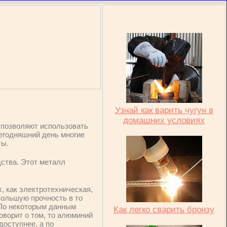
Узнай как варить чугун в
домашних условиях
 позволяют использовать
сегодняшний день многие
ты.
ства. Этот металл
 как электротехническая,
большую прочность в то
 По некоторым данным
Как легко сварить бронзу
оворит о том, то алюминий
доступнее, а по