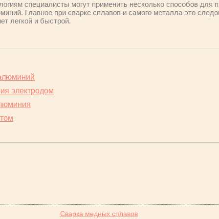
огиям специалисты могут применить несколько способов для п
миний. Главное при сварке сплавов и самого металла это следо
нет легкой и быстрой.
 алюминий
ния электродом
алюминия
итом
Сварка медных сплавов