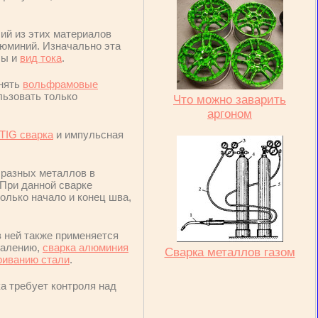
ий из этих материалов
люминий. Изначально эта
лы и
вид тока
.
енять
вольфрамовые
льзовать только
Что можно заварить
аргоном
TIG сварка
и импульсная
 разных металлов в
 При данной сварке
олько начало и конец шва,
в ней также применяется
жалению,
сварка алюминия
Сварка металлов газом
риванию стали
.
а требует контроля над