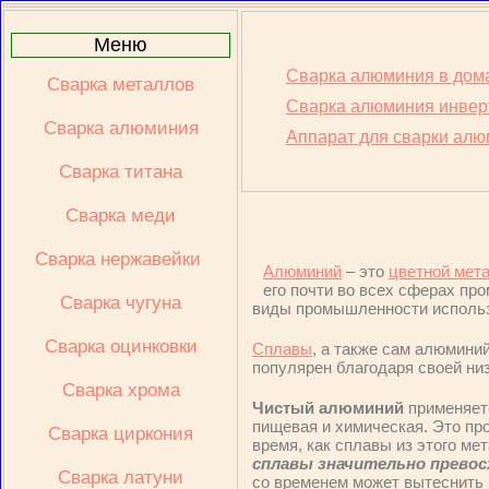
Меню
Сварка алюминия в дом
Сварка металлов
Сварка алюминия инвер
Сварка алюминия
Аппарат для сварки ал
Сварка титана
Сварка меди
Сварка нержавейки 
Алюминий
– это
цветной мет
его почти во всех сферах пр
Сварка чугуна
виды промышленности использу
Сварка оцинковки
Сплавы
, а также сам алюмини
популярен благодаря своей низ
Сварка хрома
Чистый алюминий
применяетс
пищевая и химическая. Это про
Сварка циркония
время, как сплавы из этого м
сплавы значительно превос
Сварка латуни
со временем может вытеснить 